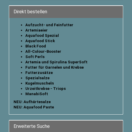
Direkt bestellen
Aufzucht- und Feinfutter
Artemiaeier
Aquafood Spezial
Aquafood Stick
B
lack Food
All-Colour-Booster
Soft Perls
Artemia und Spirulina SuperSoft
Futter für Garnelen und Krebse
Futterzusätze
Spezialsalze
Kugelmuscheln
Urzeitkrebse - Triops
ManabiSoft
NEU: Aufhärtesalze
NEU: Aquafood Paste
Erweiterte Suche