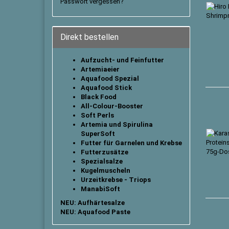
Passwort vergessen?
Direkt bestellen
Aufzucht- und Feinfutter
Artemiaeier
Aquafood Spezial
Aquafood Stick
B
lack Food
All-Colour-Booster
Soft Perls
Artemia und Spirulina
SuperSoft
Futter für Garnelen und Krebse
Futterzusätze
Spezialsalze
Kugelmuscheln
Urzeitkrebse - Triops
ManabiSoft
NEU: Aufhärtesalze
NEU: Aquafood Paste