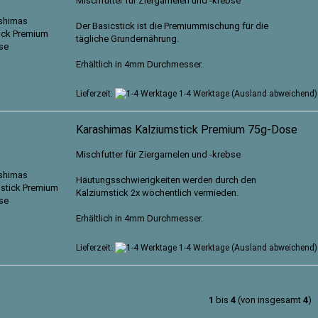
Mischfutter für Ziergarnelen und -krebse
Der Basicstick ist die Premiummischung für die
tägliche Grundernährung.
Erhältlich in 4mm Durchmesser.
Lieferzeit:
1-4 Werktage
(Ausland abweichend)
Karashimas Kalziumstick Premium 75g-Dose
Mischfutter für Ziergarnelen und -krebse
Häutungsschwierigkeiten werden durch den
Kalziumstick 2x wöchentlich vermieden.
Erhältlich in 4mm Durchmesser.
Lieferzeit:
1-4 Werktage
(Ausland abweichend)
1
bis
4
(von insgesamt
4
)