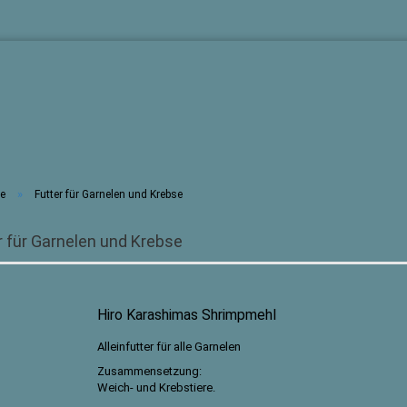
»
te
Futter für Garnelen und Krebse
r für Garnelen und Krebse
Hiro Karashimas Shrimpmehl
Alleinfutter für alle Garnelen
Zusammensetzung:
Weich- und Krebstiere.