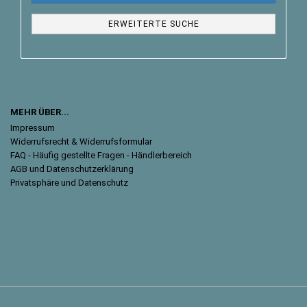
ERWEITERTE SUCHE
MEHR ÜBER...
Impressum
Widerrufsrecht & Widerrufsformular
FAQ - Häufig gestellte Fragen - Händlerbereich
AGB und Datenschutzerklärung
Privatsphäre und Datenschutz
Onlineshop
by Gambio.de © 2023