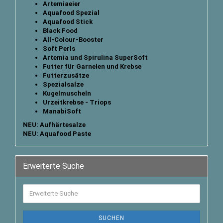
Artemiaeier
Aquafood Spezial
Aquafood Stick
B
lack Food
All-Colour-Booster
Soft Perls
Artemia und Spirulina SuperSoft
Futter für Garnelen und Krebse
Futterzusätze
Spezialsalze
Kugelmuscheln
Urzeitkrebse - Triops
ManabiSoft
NEU: Aufhärtesalze
NEU: Aquafood Paste
Erweiterte Suche
SUCHEN