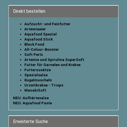
Direkt bestellen
Aufzucht- und Feinfutter
Artemiaeier
Aquafood Spezial
Aquafood Stick
B
lack Food
All-Colour-Booster
Soft Perls
Artemia und Spirulina SuperSoft
Futter für Garnelen und Krebse
Futterzusätze
Spezialsalze
Kugelmuscheln
Urzeitkrebse - Triops
ManabiSoft
NEU: Aufhärtesalze
NEU: Aquafood Paste
Erweiterte Suche