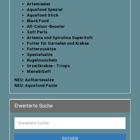
Artemiaeier
Aquafood Spezial
Aquafood Stick
B
lack Food
All-Colour-Booster
Soft Perls
Artemia und Spirulina SuperSoft
Futter für Garnelen und Krebse
Futterzusätze
Spezialsalze
Kugelmuscheln
Urzeitkrebse - Triops
ManabiSoft
NEU: Aufhärtesalze
NEU: Aquafood Paste
Erweiterte Suche
SUCHEN