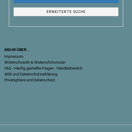
ERWEITERTE SUCHE
MEHR ÜBER...
Impressum
Widerrufsrecht & Widerrufsformular
FAQ - Häufig gestellte Fragen - Händlerbereich
AGB und Datenschutzerklärung
Privatsphäre und Datenschutz
Onlineshop
by Gambio.de © 2023