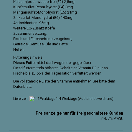
Kalziumjodat, wasserfrei (E2) 2,8mg
Kupfersulfat-Penta-hydrat (E4) 8mg
Mangansulfat-Monohydrat (E5) 21mg
Zinksulfat-Monohydrat (E6) 140mg
Antioxidantien: 95mg
weitere EG-Zusatzstoffe
Zusammensetzung:
Fisch und Fischnebenerzeugnisse,
Getreide, Gemüse, Öle und Fette,
Hefen.
Fütterungsinweis:
Dieses Futtermittel darf wegen der gegenüber
Einzelfuttermitteln höheren Gehalte an Vitamin D3 nur an
Fische bis zu 65% der Tagesration verfüttert werden.
Die vollständige Liste der Vitamine entnehmen Sie bitte dem
Datenblatt
.
Lieferzeit:
1-4 Werktage
(Ausland abweichend)
Preisanzeige nur für freigeschaltete Kunden
inkl. 7% MwSt.