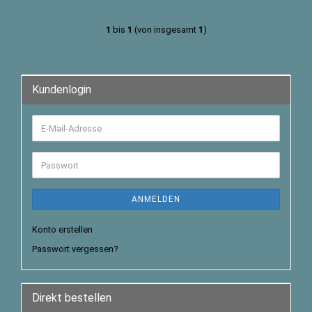
1
bis
1
(von insgesamt
1
)
Kundenlogin
ANMELDEN
Konto erstellen
Passwort vergessen?
Direkt bestellen