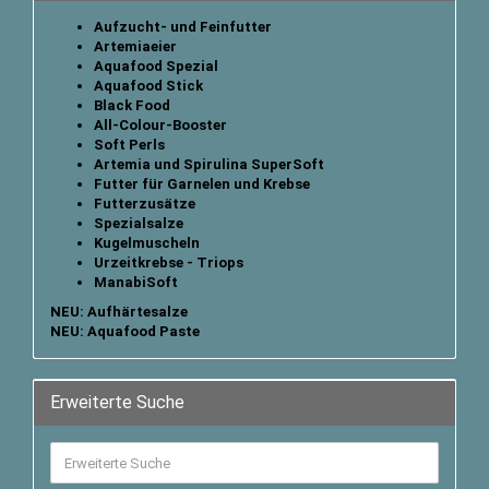
Aufzucht- und Feinfutter
Artemiaeier
Aquafood Spezial
Aquafood Stick
B
lack Food
All-Colour-Booster
Soft Perls
Artemia und Spirulina SuperSoft
Futter für Garnelen und Krebse
Futterzusätze
Spezialsalze
Kugelmuscheln
Urzeitkrebse - Triops
ManabiSoft
NEU: Aufhärtesalze
NEU: Aquafood Paste
Erweiterte Suche