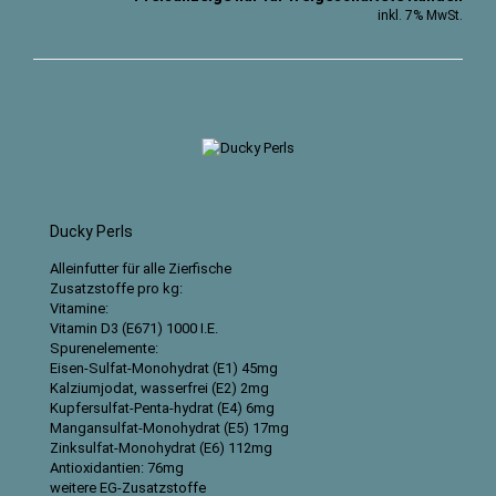
inkl. 7% MwSt.
Ducky Perls
Alleinfutter für alle Zierfische
Zusatzstoffe pro kg:
Vitamine:
Vitamin D3 (E671) 1000 I.E.
Spurenelemente:
Eisen-Sulfat-Monohydrat (E1) 45mg
Kalziumjodat, wasserfrei (E2) 2mg
Kupfersulfat-Penta-hydrat (E4) 6mg
Mangansulfat-Monohydrat (E5) 17mg
Zinksulfat-Monohydrat (E6) 112mg
Antioxidantien: 76mg
weitere EG-Zusatzstoffe