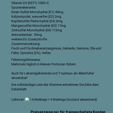
Vitamin D3 (E671) 1000 I.E.
Spurenelemente:
Eisen-Sulfat-Monohydrat (E1) 45mg
Kalziumjodat, wasserfrei (E2) 2mg
Kupfersulfat-Penta-hydrat (E4) 6mg
Mangansulfat-Monohydrat (E5) 17mg
Zinksulfat-Monohydrat (E6) 112mg
Antioxidantien: 76mg
weitere EG-Zusatzstoffe
Zusammensetzung:
Fisch und Fischnebenerzeugnisse, Getreide, Gemüse, Öle und
Fette,
Spirulina (2%),
Hefen.
Fütterungshinweise:
Mehrmals täglich in kleinen Portionen füttern.
Auch für Lebendgebärende und Tropheus als Alleinfutter
einsetzbar!
Die vollständige Liste der Vitamine entnehmen Sie bitte dem
Datenblatt
.
Lieferzeit:
1-4 Werktage
(Ausland abweichend)
Preisanzeige nur für freigeschaltete Kunden