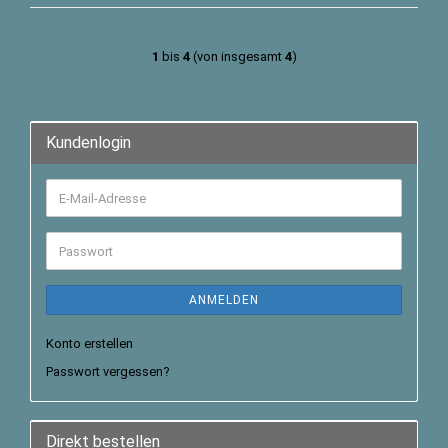
1
bis
4
(von insgesamt
4
)
Kundenlogin
ANMELDEN
Konto erstellen
Passwort vergessen?
Direkt bestellen