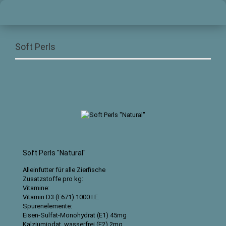
Soft Perls
Soft Perls "Natural"
Alleinfutter für alle Zierfische
Zusatzstoffe pro kg:
Vitamine:
Vitamin D3 (E671) 1000 I.E.
Spurenelemente:
Eisen-Sulfat-Monohydrat (E1) 45mg
Kalziumjodat, wasserfrei (E2) 2mg