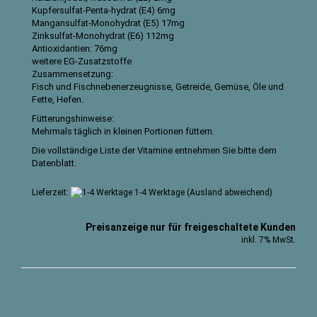
Kupfersulfat-Penta-hydrat (E4) 6mg
Mangansulfat-Monohydrat (E5) 17mg
Zinksulfat-Monohydrat (E6) 112mg
Antioxidantien: 76mg
weitere EG-Zusatzstoffe
Zusammensetzung:
Fisch und Fischnebenerzeugnisse, Getreide, Gemüse, Öle und
Fette, Hefen.
Fütterungshinweise:
Mehrmals täglich in kleinen Portionen füttern.
Die vollständige Liste der Vitamine entnehmen Sie bitte dem
Datenblatt
.
Lieferzeit:
1-4 Werktage
(Ausland abweichend)
Preisanzeige nur für freigeschaltete Kunden
inkl. 7% MwSt.