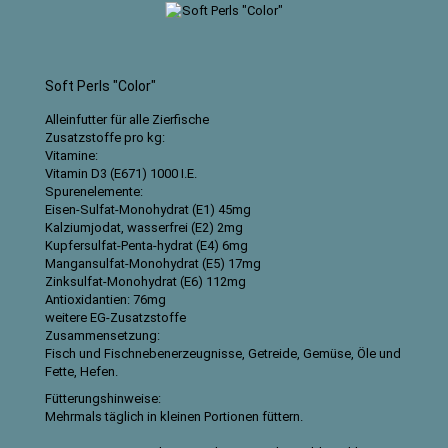
Soft Perls "Color"
Alleinfutter für alle Zierfische
Zusatzstoffe pro kg:
Vitamine:
Vitamin D3 (E671) 1000 I.E.
Spurenelemente:
Eisen-Sulfat-Monohydrat (E1) 45mg
Kalziumjodat, wasserfrei (E2) 2mg
Kupfersulfat-Penta-hydrat (E4) 6mg
Mangansulfat-Monohydrat (E5) 17mg
Zinksulfat-Monohydrat (E6) 112mg
Antioxidantien: 76mg
weitere EG-Zusatzstoffe
Zusammensetzung:
Fisch und Fischnebenerzeugnisse, Getreide, Gemüse, Öle und
Fette, Hefen.
Fütterungshinweise:
Mehrmals täglich in kleinen Portionen füttern.