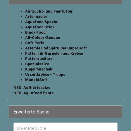
Aufzucht- und Feinfutter
Artemiaeier
Aquafood Spezial
Aquafood Stick
B
lack Food
All-Colour-Booster
Soft Perls
Artemia und Spirulina SuperSoft
Futter für Garnelen und Krebse
Futterzusätze
Spezialsalze
Kugelmuscheln
Urzeitkrebse - Triops
ManabiSoft
NEU: Aufhärtesalze
NEU: Aquafood Paste
Erweiterte Suche