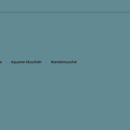
»
»
te
Aquarien Muscheln
Wandermuschel
Konto erste
Passwort 