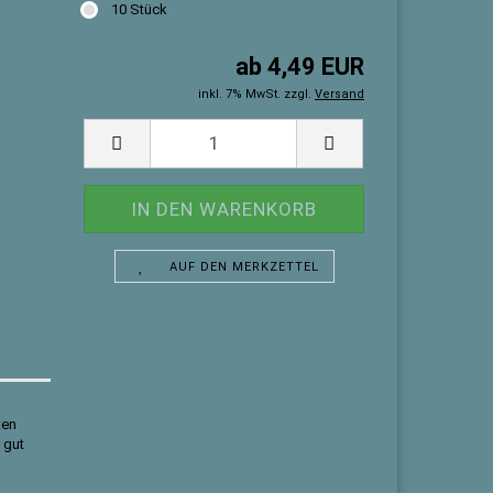
10 Stück
ab 4,49 EUR
inkl. 7% MwSt. zzgl.
Versand
AUF DEN MERKZETTEL
ten
 gut