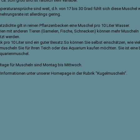
 ca. 3cm groß und ist farblich sehr variabel.
peraturansprüche sind weit, d.h. von 17 bis 30 Grad fühlt sich diese Muschel 
ehrungsrate ist allerdings gering.
atzdichte gilt in reinen Pflanzenbecken eine Muschel pro 10 Liter Wasser.
rien mit anderen Tieren (Garnelen, Fische, Schnecken) können mehr Muscheln
tzt werden.
k pro 10 Liter sind ein guter Besatz.So können Sie selbst einschätzen, wie vie
uscheln Sie für Ihren Teich oder das Aquarium kaufen möchten. Sie ist eine 
Aquarienmuschel.
tage für Muscheln sind Montag bis Mittwoch.
 Informationen unter unserer Homepage in der Rubrik "
Kugelmuscheln
".