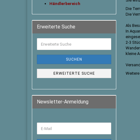
Sie wird
Händlerbereich
Die Tem
Die Verm
Als Bes
Erweiterte Suche
In Aqua
eingese
2-3 Stüc
Wanderm
kleine 
SUCHEN
Versand
Weitere
ERWEITERTE SUCHE
Newsletter-Anmeldung