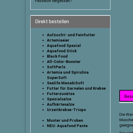
Passwort vergessen?
Direkt bestellen
Aufzucht- und Feinfutter
Artemiaeier
Aquafood Spezial
Aquafood Stick
B
lack Food
All-Color-Booster
SoftPerls
Artemia und Spirulina
SuperSoft
Sealife ManabiSoft
Futter für Garnelen und Krebse
Futterzusätze
Bes
Spezialsalze
Aufhärtesalze
Urzeitkrebse-Triops
Die Wan
Muschel
Muster und Proben
geeigne
NEU: Aquafood Paste