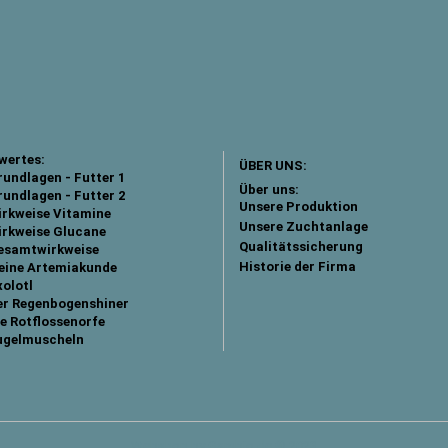
wertes:
ÜBER UNS:
undlagen - Futter 1
Über uns:
undlagen - Futter 2
Unsere Produktion
irkweise Vitamine
Unsere Zuchtanlage
irkweise Glucane
Qualitätssicherung
esamtwirkweise
Historie der Firma
leine Artemiakunde
olotl
er Regenbogenshiner
e Rotflossenorfe
ugelmuscheln
Webshop
by Gambio.de © 2023