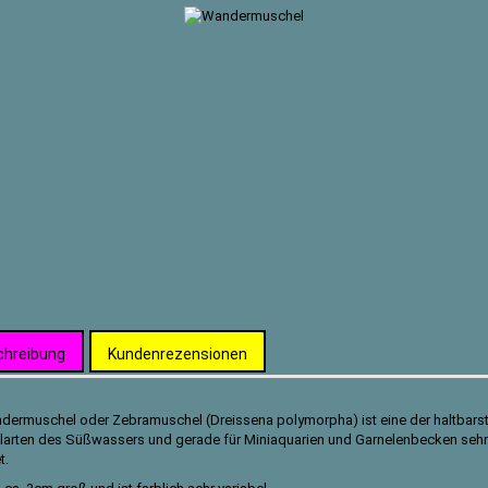
chreibung
Kundenrezensionen
dermuschel oder Zebramuschel (
Dreissena polymorpha)
ist eine der haltbars
arten des Süßwassers und gerade für Miniaquarien und Garnelenbecken sehr
t.