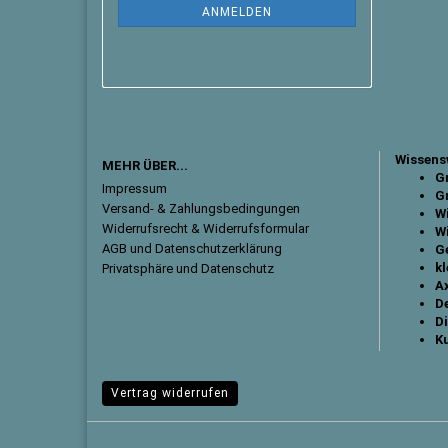
ANMELDEN
Wissens
MEHR ÜBER...
Gr
Impressum
Gr
Versand- & Zahlungsbedingungen
W
Widerrufsrecht & Widerrufsformular
W
AGB und Datenschutzerklärung
G
k
Privatsphäre und Datenschutz
Ax
D
Di
K
Vertrag widerrufen