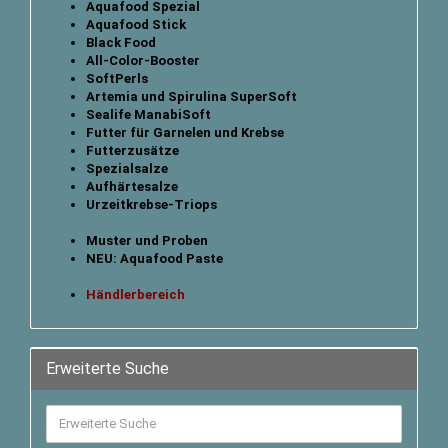
Aquafood Spezial
Aquafood Stick
B
lack Food
All-Color-Booster
SoftPerls
Artemia und Spirulina SuperSoft
Sealife ManabiSoft
Futter für Garnelen und Krebse
Futterzusätze
Spezialsalze
Aufhärtesalze
Urzeitkrebse-Triops
Muster und Proben
NEU: Aquafood Paste
Händlerbereich
Erweiterte Suche