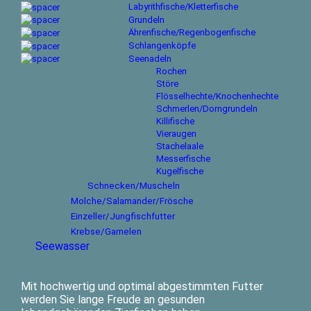
Labyrithfische/Kletterfische
Grundeln
Ährenfische/Regenbogenfische
Schlangenköpfe
Seenadeln
Rochen
Störe
Flösselhechte/Knochenhechte
Schmerlen/Dorngrundeln
Killifische
Vieraugen
Stachelaale
Messerfische
Kugelfische
Schnecken/Muscheln
Molche/Salamander/Frösche
Einzeller/Jungfischfutter
Krebse/Garnelen
Seewasser
Mit hochwertig und optimal abgestimmten Futter
werden Sie lange Freude an gesunden