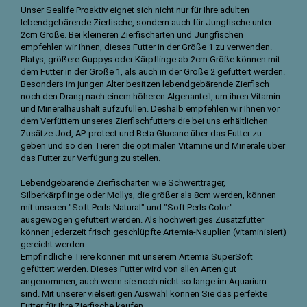
Unser Sealife Proaktiv eignet sich nicht nur für Ihre adulten
lebendgebärende Zierfische, sondern auch für Jungfische unter
2cm Größe. Bei kleineren Zierfischarten und Jungfischen
empfehlen wir Ihnen, dieses Futter in der Größe 1 zu verwenden.
Platys, größere Guppys oder Kärpflinge ab 2cm Größe können mit
dem Futter in der Größe 1, als auch in der Größe 2 gefüttert werden.
Besonders im jungen Alter besitzen lebendgebärende Zierfisch
noch den Drang nach einem höheren Algenanteil, um ihren Vitamin-
und Mineralhaushalt aufzufüllen. Deshalb empfehlen wir Ihnen vor
dem Verfüttern unseres Zierfischfutters die bei uns erhältlichen
Zusätze Jod, AP-protect und Beta Glucane über das Futter zu
geben und so den Tieren die optimalen Vitamine und Minerale über
das Futter zur Verfügung zu stellen.
Lebendgebärende Zierfischarten wie Schwertträger,
Silberkärpflinge oder Mollys, die größer als 8cm werden, können
mit unseren "Soft Perls Natural" und "Soft Perls Color"
ausgewogen gefüttert werden. Als hochwertiges Zusatzfutter
können jederzeit frisch geschlüpfte Artemia-Nauplien (vitaminisiert)
gereicht werden.
Empfindliche Tiere können mit unserem Artemia SuperSoft
gefüttert werden. Dieses Futter wird von allen Arten gut
angenommen, auch wenn sie noch nicht so lange im Aquarium
sind. Mit unserer vielseitigen Auswahl können Sie das perfekte
Futter für Ihre Zierfische kaufen