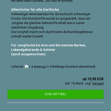
Mit extra Beta-Glucane, Jod und AP-protect
Alleinfutter für alle Zierfische
Vollwertiger Artemiaersatz Für die Aufzucht schwieriger
Fische. Die Grundstoffe wurde so ausgewählt, dass ein
Jungtier die gleichen Nährstoffe erhält wie in seiner
natürlichen Umgebung.
Die Sorgfalt macht sich durch beste Aufzuchtergebnisse
schnell wieder bezahlt.
Für Jungfische bis 4cm und die meisten Barben,
Lebendgebärende & Salmler
(auch ausgewachsen).
Lieferzeit:
1-4 Werktage
(Ausland abweichend)
ab 19,95 EUR
inkl. 7% MwSt. zzgl.
Versand
ZUM ARTIKEL