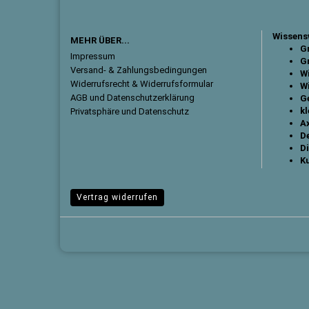
Wissens
MEHR ÜBER...
Gr
Impressum
Gr
Versand- & Zahlungsbedingungen
W
Widerrufsrecht & Widerrufsformular
W
AGB und Datenschutzerklärung
G
k
Privatsphäre und Datenschutz
Ax
D
Di
K
Vertrag widerrufen