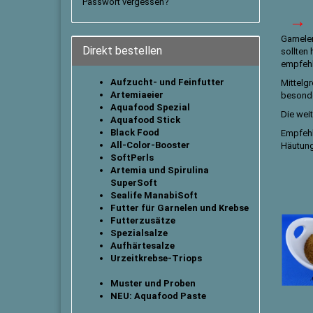
Passwort vergessen?
→
Garnele
Direkt bestellen
sollten 
empfehle
Aufzucht- und Feinfutter
Mittelg
Artemiaeier
besond
Aquafood Spezial
Die wei
Aquafood Stick
B
lack Food
Empfehl
All-Color-Booster
Häutun
SoftPerls
Artemia und Spirulina
SuperSoft
Sealife ManabiSoft
Futter für Garnelen und Krebse
Futterzusätze
Spezialsalze
Aufhärtesalze
Urzeitkrebse-Triops
Muster und Proben
NEU: Aquafood Paste