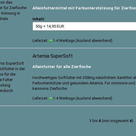
Alleinfuttermittel mit Farbunterstützung für Zierfis
Inhalt:
Lieferzeit:
1-4 Werktage
(Ausland abweichend)
Artemia SuperSoft
Alleinfutter für alle Zierfische
Hochwertiges Softfutter mit
350mg natürlichem Xanthhin a
Farbunterstützer und gesundem Artemia. Für omnivore und
karnivore Zierfische.
Lieferzeit:
1-4 Werktage
(Ausland abweichend)
1
bis
4
(von insgesamt
4
)