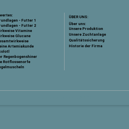
wertes:
ÜBER UNS:
undlagen - Futter 1
Über uns:
undlagen - Futter 2
Unsere Produktion
irkweise Vitamine
Unsere Zuchtanlage
irkweise Glucane
Qualitätssicherung
esamtwirkweise
Historie der Firma
leine Artemiakunde
olotl
er Regenbogenshiner
e Rotflossenorfe
ugelmuscheln
Webshop
by Gambio.de © 2023