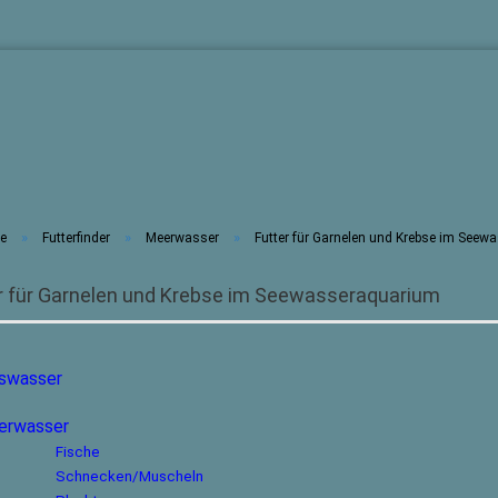
»
»
»
te
Futterfinder
Meerwasser
Futter für Garnelen und Krebse im See
r für Garnelen und Krebse im Seewasseraquarium
Konto erste
Passwort 
swasser
er
wasser
Fische
Schnecken/Muscheln