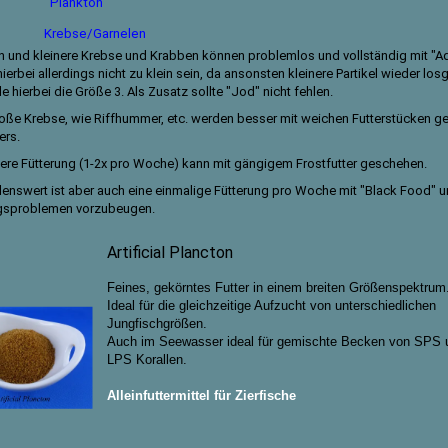
Plankton
Krebse/Garnelen
n und kleinere Krebse und Krabben können problemlos und vollständig mit "Aqu
hierbei allerdings nicht zu klein sein, da ansonsten kleinere Partikel wieder lo
 hierbei die Größe 3. Als Zusatz sollte "Jod" nicht fehlen.
roße Krebse, wie Riffhummer, etc. werden besser mit weichen Futterstücken gef
ers.
tere Fütterung (1-2x pro Woche) kann mit gängigem Frostfutter geschehen.
enswert ist aber auch eine einmalige Fütterung pro Woche mit "Black Food" 
gsproblemen vorzubeugen.
Artificial Plancton
Feines, gekörntes Futter in einem breiten Größenspektrum
Ideal für die gleichzeitige Aufzucht von unterschiedlichen
Jungfischgrößen.
Auch im Seewasser ideal für gemischte Becken von SPS 
LPS Korallen.
Alleinfuttermittel für Zierfische