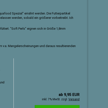
afood Spezial" ernährt werden. Die Futterpartikel
sgelassen werden, sobald ein größerer vorbeitreibt. Ich
üttert. "Soft Perls" eignen sich in Größe 1,8mm
um v.a. Mangelerscheinungen und daraus resultierenden
.
und
ab 9,95 EUR
inkl. 7% MwSt. zzgl.
Versand