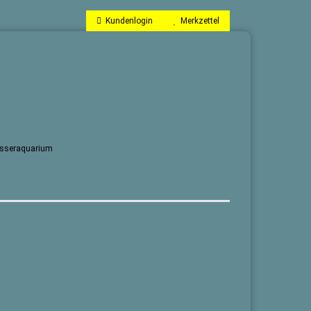
Kundenlogin
Merkzettel
wasseraquarium
llen
vergessen?