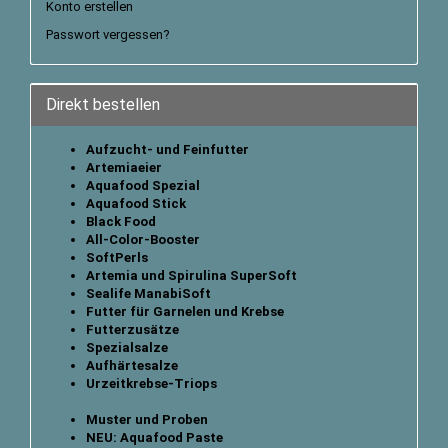
Konto erstellen
Passwort vergessen?
Direkt bestellen
Aufzucht- und Feinfutter
Artemiaeier
Aquafood Spezial
Aquafood Stick
B
lack Food
All-Color-Booster
SoftPerls
Artemia und Spirulina SuperSoft
Sealife ManabiSoft
Futter für Garnelen und Krebse
Futterzusätze
Spezialsalze
Aufhärtesalze
Urzeitkrebse-Triops
Muster und Proben
NEU: Aquafood Paste