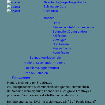
Ährenfische/Regenbogenfische
Schlangenköpfe
Seenadeln
→
Rochen
Störe
Flösselhechte/Knochenhechte
Schmerlen/Dorngrundeln
Killifische
Vieraugen
Stachelaale
Messerfische
Kugelfische
Schnecken/Muscheln
Molche/Salamander/Frösche
Einzeller/Jungfischfutter
Krebse/Garnelen
Seewasser
Primäre Ernährung mit Frostfutter,
z.B. kleingeschnitte Miesmuscheln und ganze Herzmuscheln.
Bei Nahrungsverweigerung können Sie auch große Frostmysis
probieren. Das fressen fast alle Rochen anstandslos.
Beifütterung (zu ca.50%) mit Weichfutter, z.B. "Soft Pearls Natural",