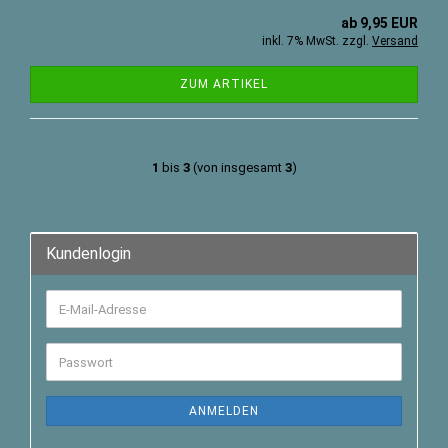
ab 9,95 EUR
inkl. 7% MwSt. zzgl.
Versand
ZUM ARTIKEL
1
bis
3
(von insgesamt
3
)
Kundenlogin
ANMELDEN