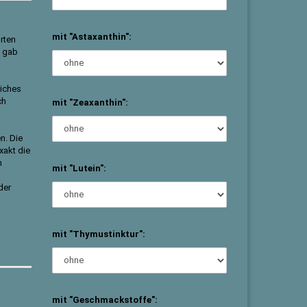
mit "Astaxanthin":
rten
s gab
liches
ch
mit "Zeaxanthin":
n. Die
xakt die
n
mit "Lutein":
der
mit "Thymustinktur":
mit "Geschmackstoffe":