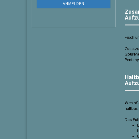
ANMELDEN
Zusam
Aufz
Fisch u
Zusatzs
Spurene
Pentahy
Haltb
Aufz
Wen nSi
haltbar.
Das Futt
L
b
U