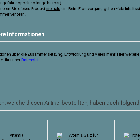
ngefähr doppelt so lange haltbar).
rieren Sie dieses Produkt
niemals
ein. Beim Frostvorgang gehen viele Inhaltsst
mmer verloren.
re Informationen
tionen über die Zusammensetzung, Entwicklung und vieles mehr:
Hier weiterle
det ihr unser
Datenblatt
n, welche diesen Artikel bestellten, haben auch folgende