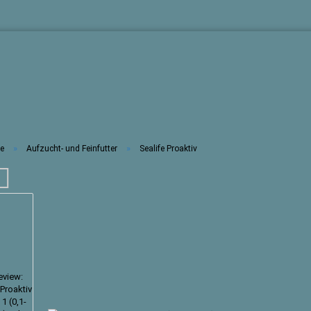
»
»
te
Aufzucht- und Feinfutter
Sealife Proaktiv
Konto erste
Passwort 