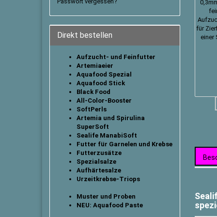
Passwort vergessen?
Direkt bestellen
Aufzucht- und Feinfutter
Artemiaeier
Aquafood Spezial
Aquafood Stick
B
lack Food
All-Color-Booster
SoftPerls
Artemia und Spirulina
SuperSoft
Sealife ManabiSoft
Futter für Garnelen und Krebse
Futterzusätze
Bes
Spezialsalze
Aufhärtesalze
Urzeitkrebse-Triops
Seali
Muster und Proben
spezi
NEU: Aquafood Paste