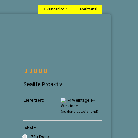
Kundenlogin
Merkzettel
Sealife Proaktiv
llen
Lieferzeit:
1-4
vergessen?
Werktage
(Ausland abweichend)
Inhalt:
75g-Dose