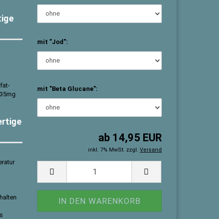
tige
mit "Jod":
fat-
mit "Beta Glucane":
 135mg
ertige
ab 14,95 EUR
inkl. 7% MwSt. zzgl.
Versand
ratur
halten
es