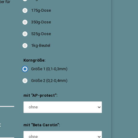
175g-Dose
350g-Dose
525g-Dose
1kg-Beutel
Korngröße:
Größe 1 (0,1-0,3mm)
Größe 2 (0,2-0,4mm)
mit "AP-protect":
t
mit "Beta Carotin":