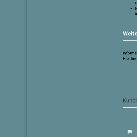
u
F
i
Weite
Informa
Hier fin
Kunde