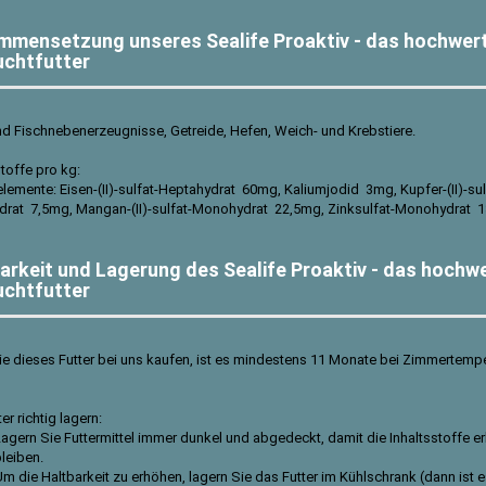
mensetzung unseres Sealife Proaktiv - das hochwer
uchtfutter
nd Fischnebenerzeugnisse, Getreide, Hefen, Weich- und Krebstiere.
toffe pro kg:
lemente: Eisen-(II)-sulfat-Heptahydrat 60mg, Kaliumjodid 3mg, Kupfer-(II)-sul
drat 7,5mg, Mangan-(II)-sulfat-Monohydrat 22,5mg, Zinksulfat-Monohydrat
arkeit und Lagerung des Sealife Proaktiv - das hochw
uchtfutter
e dieses Futter bei uns kaufen, ist es mindestens 11 Monate bei Zimmertempe
er richtig lagern:
agern Sie Futtermittel immer dunkel und abgedeckt, damit die Inhaltsstoffe er
leiben.
m die Haltbarkeit zu erhöhen, lagern Sie das Futter im Kühlschrank (dann ist 