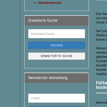
Händlerbereich
Das Sea
von rot
Erweiterte Suche
immer w
Der Sch
Plankto
keinen 
SUCHEN
Dieses F
verwend
ERWEITERTE SUCHE
gleiche
Fischere
Ausfall
bezahlt
Sealife 
Newsletter-Anmeldung
Fütte
hochw
Mehrmals