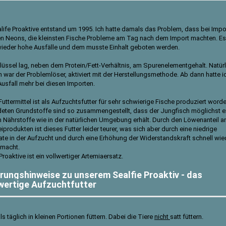
life Proaktive entstand um 1995. Ich hatte damals das Problem, dass bei Impo
en Neons, die kleinsten Fische Probleme am Tag nach dem Import machten. E
ieder hohe Ausfälle und dem musste Einhalt geboten werden.
lüssel lag, neben dem Protein/Fett-Verhältnis, am Spurenelementgehalt. Natür
n war der Problemlöser, aktiviert mit der Herstellungsmethode. Ab dann hatte i
Ausfall mehr bei diesen Importen.
uttermittel ist als Aufzuchtsfutter für sehr schwierige Fische produziert worde
eten Grundstoffe sind so zusammengestellt, dass der Jungfisch möglichst e
n Nährstoffe wie in der natürlichen Umgebung erhält. Durch den Löwenanteil a
iprodukten ist dieses Futter leider teurer, was sich aber durch eine niedrige
rate in der Aufzucht und durch eine Erhöhung der Widerstandskraft schnell wie
 macht.
Proaktive ist ein vollwertiger Artemiaersatz.
rungshinweise zu unserem Sealfie Proaktiv - das
ertige Aufzuchtfutter
 täglich in kleinen Portionen füttern. Dabei die Tiere
nicht
satt füttern.