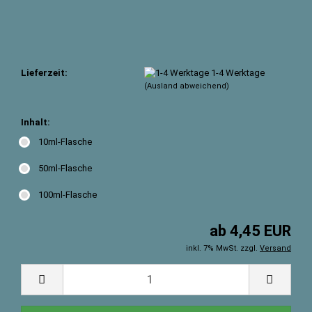
Lieferzeit:
1-4 Werktage
(Ausland abweichend)
Inhalt:
10ml-Flasche
50ml-Flasche
100ml-Flasche
ab 4,45 EUR
inkl. 7% MwSt. zzgl.
Versand