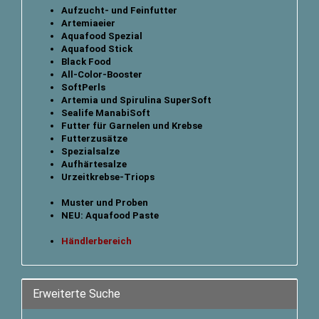
Aufzucht- und Feinfutter
Artemiaeier
Aquafood Spezial
Aquafood Stick
B
lack Food
All-Color-Booster
SoftPerls
Artemia und Spirulina SuperSoft
Sealife ManabiSoft
Futter für Garnelen und Krebse
Futterzusätze
Spezialsalze
Aufhärtesalze
Urzeitkrebse-Triops
Muster und Proben
NEU: Aquafood Paste
Händlerbereich
Erweiterte Suche