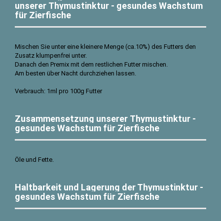
unserer Thymustinktur - gesundes Wachstum
für Zierfische
Mischen Sie unter eine kleinere Menge (ca.10%) des Futters den
Zusatz klumpenfrei unter.
Danach den Premix mit dem restlichen Futter mischen.
Am besten über Nacht durchziehen lassen.
Verbrauch: 1ml pro 100g Futter
Zusammensetzung unserer Thymustinktur -
gesundes Wachstum für Zierfische
Öle und Fette.
Haltbarkeit und Lagerung der Thymustinktur -
gesundes Wachstum für Zierfische