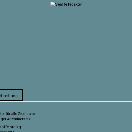
chreibung
tter für alle Zierfische
tiger Artemiaersatz
toffe pro kg: