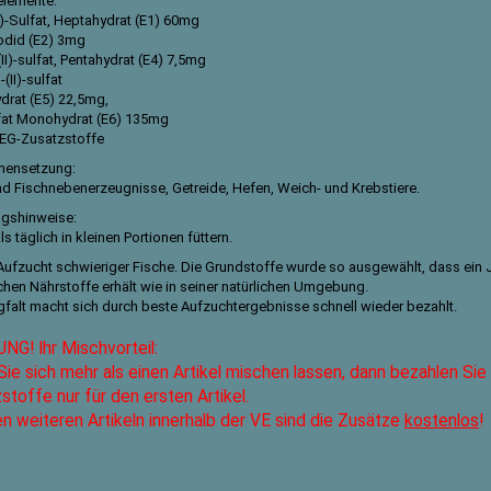
lemente:
I)-Sulfat, Heptahydrat (E1) 60mg
odid (E2) 3mg
II)-sulfat, Pentahydrat (E4) 7,5mg
II)-sulfat
rat (E5) 22,5mg,
fat Monohydrat (E6) 135mg
 EG-Zusatzstoffe
ensetzung:
nd Fischnebenerzeugnisse, Getreide, Hefen, Weich- und Krebstiere.
ngshinweise:
 täglich in kleinen Portionen füttern.
 Aufzucht schwieriger Fische. Die Grundstoffe wurde so ausgewählt, dass ein 
ichen Nährstoffe erhält wie in seiner natürlichen Umgebung.
gfalt macht sich durch beste Aufzuchtergebnisse schnell wieder bezahlt.
G! Ihr Mischvorteil:
ie sich mehr als einen Artikel mischen lassen, dann bezahlen Sie
stoffe nur für den ersten Artikel.
len weiteren Artikeln innerhalb der VE sind die Zusätze
kostenlos
!