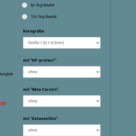
6x 1kg-Beutel
12x 1kg-Beutel
Korngröße:
mit "AP-protect" :
Jungtier
mit "Beta Carotin":
 die
mit "Astaxanthin":