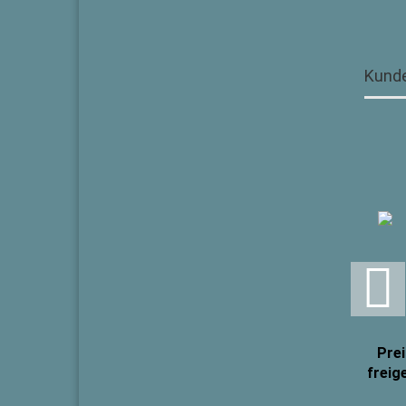
Kunde
Prei
freig