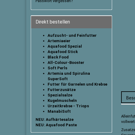
Passwort vergessen?
Direkt bestellen
Aufzucht- und Feinfutter
Artemiaeier
Aquafood Spezial
Aquafood Stick
B
lack Food
All-Colour-Booster
Soft Perls
Artemia und Spirulina
SuperSoft
Futter für Garnelen und Krebse
Futterzusätze
Spezialsalze
Bes
Kugelmuscheln
Urzeitkrebse - Triops
ManabiSoft
Alleinfu
NEU: Aufhärtesalze
vollwer
NEU: Aquafood Paste
Zusatzs