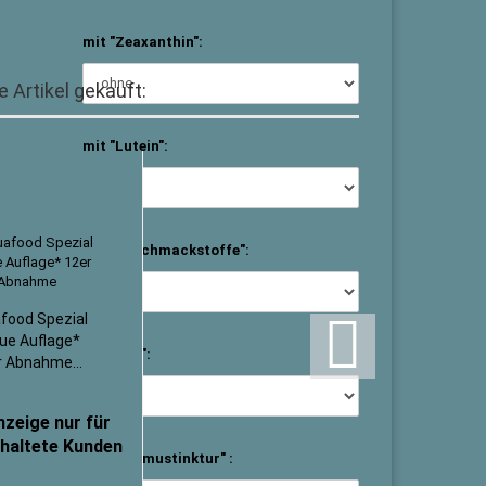
mit "Zeaxanthin":
 Artikel gekauft:
mit "Lutein":
mit "Geschmackstoffe":
food Spezial
ue Auflage*
mit "Jod":
r Abnahme...
nzeige nur für
chaltete Kunden
mit "Thymustinktur" :