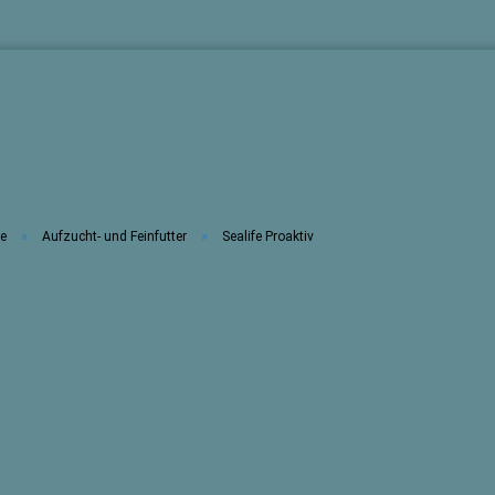
»
»
te
Aufzucht- und Feinfutter
Sealife Proaktiv