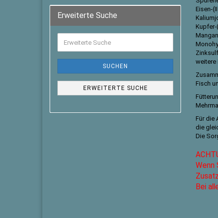
Spurene
Eisen-(I
Erweiterte Suche
Kaliumj
Kupfer-(
Mangan-(
Monohyd
Zinksul
weitere
SUCHEN
Zusamm
Fisch u
ERWEITERTE SUCHE
Fütteru
Mehrmals
Für die
die gle
Die Sor
ACHTUN
Wenn S
Zusatz
Bei al