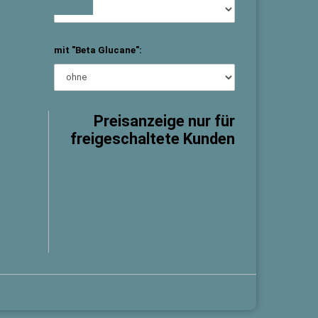
mit "Beta Glucane":
Preisanzeige nur für
freigeschaltete Kunden