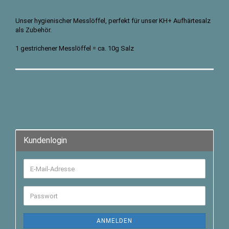
Unser hygienischer Messlöffel, perfekt für unser KH+ Aufhärtesalz
als Zubehör.
1 gestrichener Messlöffel = ca. 10g Salz
Kundenlogin
ANMELDEN